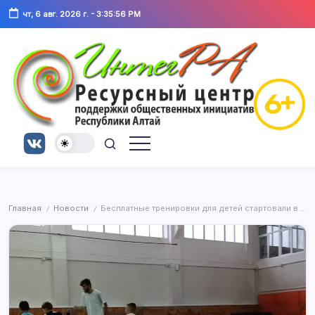
Перейти
организаций
общественных
чт, 6 авг. 2026 г.
-
3:35:56 PM
и
к
гражданских
инициатив
активистов
содержимому
г.
города
Горно-
Горно-
Алтайска
Алтайска
и
Республики
«ИнтегРА»
Алтай
Ресурсный
Ресурсный
Центр
центр
для
некоммерческих
поддержки
организаций
общественных
и
гражданских
инициатив
активистов
Главная
Новости
Бесплатные тренировки для детей стартовали в Горно-Алтайске
г.
/
/
города
Горно-
Горно-
Алтайска
Алтайска
и
Республики
«ИнтегРА»
Алтай