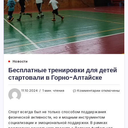
Новости
Бесплатные тренировки для детей
стартовали в Горно-Алтайске
к
11.10.2024
1 мин. чтения
Комментарии
отключены
записи
Бесплатные
тренировки
для
Спорт всегда был не только способом поддержания
детей
физической активности, но и мощным инструментом
стартовали
социализации и эмоциональной поддержки. В рамках
в