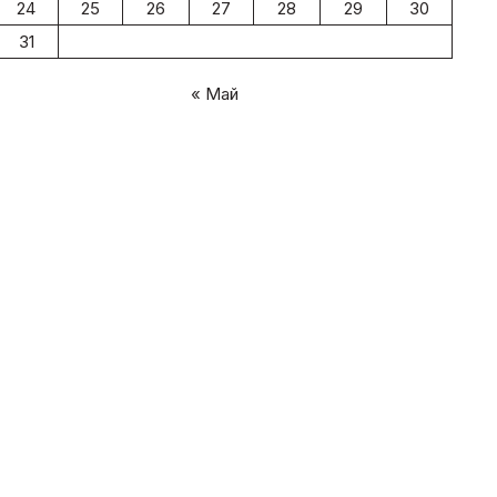
24
25
26
27
28
29
30
31
« Май