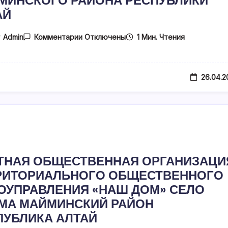
МИНСКОГО РАЙОНА РЕСПУБЛИКИ
АЙ
К
1 Мин. Чтения
т
Admin
Комментарии
Отключены
Записи
АССОЦИАЦИЯ
ТЕРРИТОРИАЛЬНОГО
ОБЩЕСТВЕННОГО
САМОУПРАВЛЕНИЯ
26.04.2
МАЙМИНСКОГО
РАЙОНА
РЕСПУБЛИКИ
АЛТАЙ
ТНАЯ ОБЩЕСТВЕННАЯ ОРГАНИЗАЦИ
РИТОРИАЛЬНОГО ОБЩЕСТВЕННОГО
ОУПРАВЛЕНИЯ «НАШ ДОМ» СЕЛО
МА МАЙМИНСКИЙ РАЙОН
ПУБЛИКА АЛТАЙ