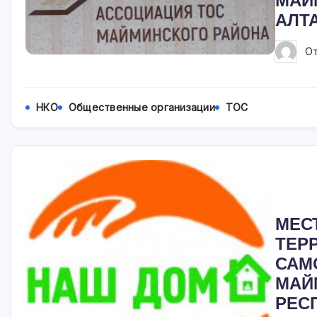
МАЙ
АЛТ
О
НКО
Общественные организации
ТОС
МЕС
ТЕР
САМ
МАЙ
РЕС