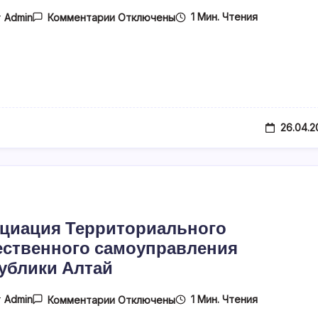
К
1 Мин. Чтения
т
Admin
Комментарии
Отключены
Записи
МЕСТНАЯ
ОБЩЕСТВЕННАЯ
ОРГАНИЗАЦИЯ
ТЕРРИТОРИАЛЬНОГО
ОБЩЕСТВЕННОГО
САМОУПРАВЛЕНИЯ
«НАШ
ДОМ»
26.04.2
СЕЛО
МАЙМА
МАЙМИНСКИЙ
РАЙОН
РЕСПУБЛИКА
АЛТАЙ
циация Территориального
ственного самоуправления
ублики Алтай
К
1 Мин. Чтения
т
Admin
Комментарии
Отключены
Записи