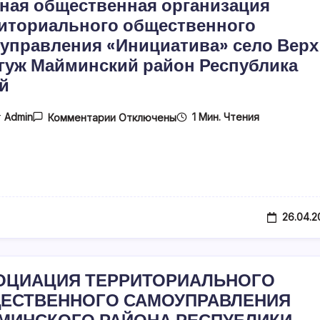
ная общественная организация
иториального общественного
управления «Инициатива» село Верх
гуж Майминский район Республика
й
К
1 Мин. Чтения
т
Admin
Комментарии
Отключены
Записи
Местная
Общественная
Организация
Территориального
Общественного
Самоуправления
«Инициатива»
26.04.2
Село
Верх-
Карагуж
Майминский
Район
ОЦИАЦИЯ ТЕРРИТОРИАЛЬНОГО
Республика
Алтай
ЕСТВЕННОГО САМОУПРАВЛЕНИЯ