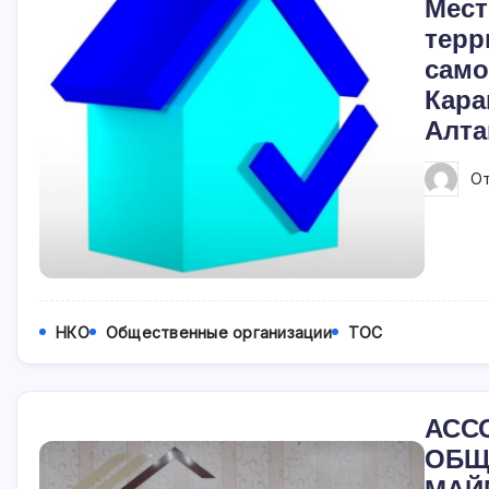
Мест
терр
само
Кара
Алта
О
НКО
Общественные организации
ТОС
АСС
ОБЩ