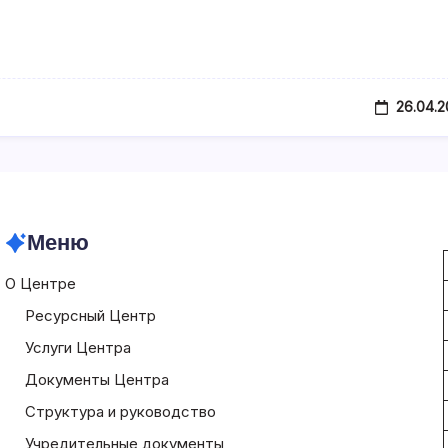
Ассоциация
Территориального
Общественного
Самоуправления
Республики
Алтай
26.04.2
Меню
О Центре
Ресурсный Центр
Услуги Центра
Документы Центра
Структура и руководство
Учредительные документы