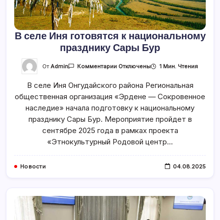
В селе Иня готовятся к национальному
празднику Сары Бур
К
От
Admin
1 Мин. Чтения
Комментарии
Отключены
Записи
В
В селе Иня Онгудайского района Региональная
Селе
Иня
общественная организация «Эрдене — Сокровенное
Готовятся
К
наследие» начала подготовку к национальному
Национальному
Празднику
празднику Сары Бур. Мероприятие пройдет в
Сары
сентябре 2025 года в рамках проекта
Бур
«Этнокультурный Родовой центр…
Новости
04.08.2025