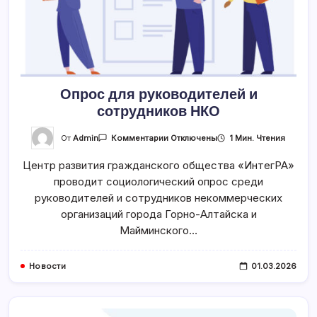
Опрос для руководителей и
сотрудников НКО
К
От
Admin
1 Мин. Чтения
Комментарии
Отключены
Записи
Опрос
Центр развития гражданского общества «ИнтегРА»
Для
Руководителей
проводит социологический опрос среди
И
Сотрудников
руководителей и сотрудников некоммерческих
НКО
организаций города Горно-Алтайска и
Майминского…
Новости
01.03.2026