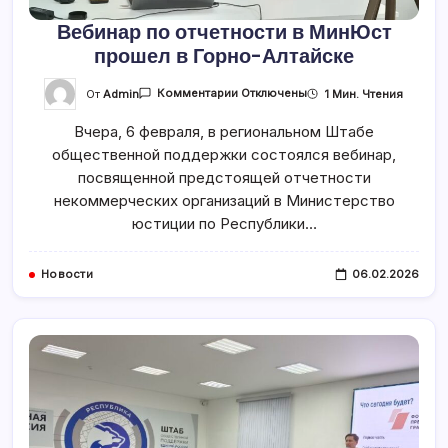
Вебинар по отчетности в МинЮст
прошел в Горно-Алтайске
К
От
Admin
1 Мин. Чтения
Комментарии
Отключены
Записи
Вебинар
Вчера, 6 февраля, в региональном Штабе
По
Отчетности
общественной поддержки состоялся вебинар,
В
МинЮст
посвященной предстоящей отчетности
Прошел
В
некоммерческих организаций в Министерство
Горно-
юстиции по Республики…
Алтайске
Новости
06.02.2026