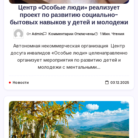
Центр «Особые люди» реализует
проект по развитию социально-
бытовых навыков у детей и молодежи
К
От
Admin
1 Мин. Чтения
Комментарии
Отключены
Записи
Центр
Автономная некоммерческая организация Центр
«Особые
Люди»
досуга инвалидов «Особые люди» целенаправленно
Реализует
Проект
организует мероприятия по развитию детей и
По
Развитию
молодежи с ментальными…
Социально-
Бытовых
Навыков
У
Новости
03.12.2025
Детей
И
Молодежи