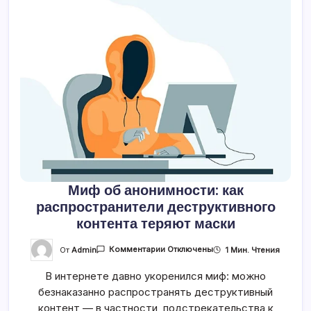
Миф об анонимности: как
распространители деструктивного
контента теряют маски
К
От
Admin
1 Мин. Чтения
Комментарии
Отключены
Записи
Миф
В интернете давно укоренился миф: можно
Об
Анонимности:
безнаказанно распространять деструктивный
Как
Распространители
контент — в частности, подстрекательства к