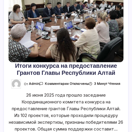
Итоги конкурса на предоставление
Грантов Главы Республики Алтай
К
От
Admin
3 Минут Чтения
Комментарии
Отключены
Записи
Итоги
26 июня 2025 года прошло заседание
Конкурса
На
Координационного комитета конкурса на
Предоставление
Грантов
предоставление грантов Главы Республики Алтай.
Главы
Республики
Из 102 проектов, которые проходили процедуру
Алтай
независимой экспертизы, признаны победителями 26
проектов. Общая сумма поддержки составит…