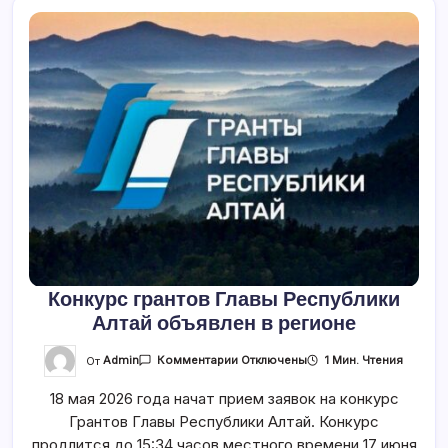
Конкурс грантов Главы Республики
Алтай объявлен в регионе
К
От
Admin
1 Мин. Чтения
Комментарии
Отключены
Записи
Конкурс
18 мая 2026 года начат прием заявок на конкурс
Грантов
Главы
Грантов Главы Республики Алтай. Конкурс
Республики
Алтай
продлится до 15:34 часов местного времени 17 июня