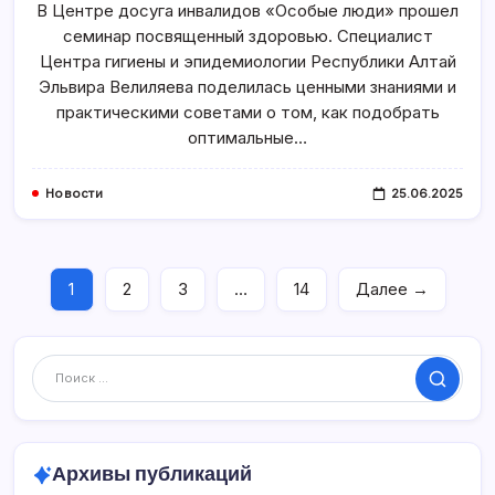
В Центре досуга инвалидов «Особые люди» прошел
Для
Людей
семинар посвященный здоровью. Специалист
С
ОВЗ
Центра гигиены и эпидемиологии Республики Алтай
Прошел
В
Эльвира Велиляева поделилась ценными знаниями и
Центре
практическими советами о том, как подобрать
Досуга
Инвалидов
оптимальные…
Новости
25.06.2025
1
2
3
…
14
Далее →
Поиск
Архивы публикаций