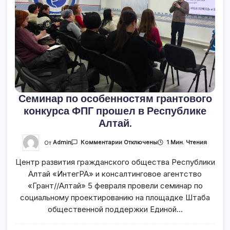
Семинар по особенностям грантового
конкурса ФПГ прошел в Республике
Алтай.
К
От
Admin
1 Мин. Чтения
Комментарии
Отключены
Записи
Семинар
Центр развития гражданского общества Республики
По
Особенностям
Алтай «ИнтегРА» и консалтинговое агентство
Грантового
Конкурса
«Грант//Алтай» 5 февраля провели семинар по
ФПГ
Прошел
социальному проектированию на площадке Штаба
В
общественной поддержки Единой…
Республике
Алтай.