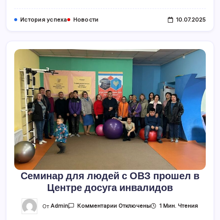
История успеха
Новости
10.07.2025
Семинар для людей с ОВЗ прошел в
Центре досуга инвалидов
К
От
Admin
1 Мин. Чтения
Комментарии
Отключены
Записи
Семинар