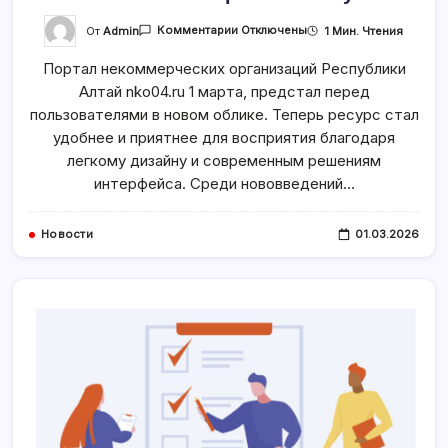
К
От
Admin
1 Мин. Чтения
Комментарии
Отключены
Записи
Обновленный
Портал некоммерческих организаций Республики
Дизайн
Портала
Алтай nko04.ru 1 марта, предстал перед
NKO04.RU
Встречает
пользователями в новом облике. Теперь ресурс стал
Весну!
удобнее и приятнее для восприятия благодаря
легкому дизайну и современным решениям
интерфейса. Среди нововведений…
Новости
01.03.2026