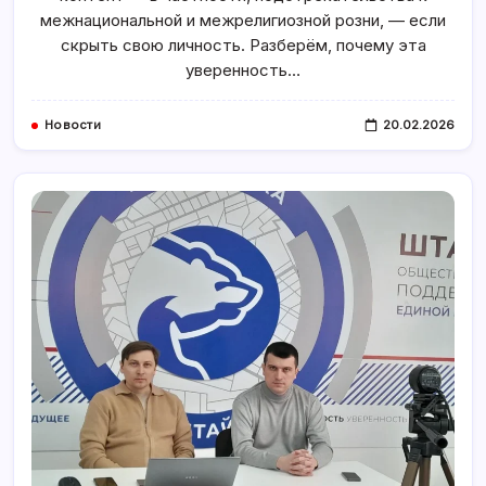
Деструктивного
Контента
межнациональной и межрелигиозной розни, — если
Теряют
скрыть свою личность. Разберём, почему эта
Маски
уверенность…
Новости
20.02.2026