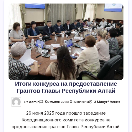
Итоги конкурса на предоставление
Грантов Главы Республики Алтай
К
От
Admin
3 Минут Чтения
Комментарии
Отключены
Записи
Итоги
26 июня 2025 года прошло заседание
Конкурса
На
Координационного комитета конкурса на
Предоставление
Грантов
предоставление грантов Главы Республики Алтай.
Главы