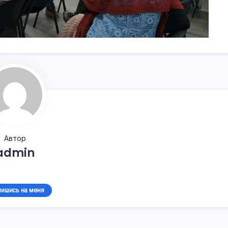
Автор
admin
ишись на меня