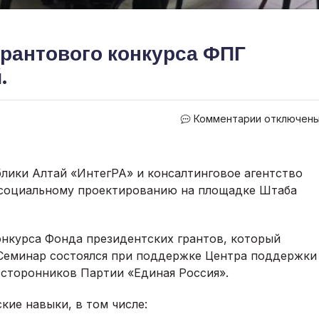
грантового конкурса ФПГ
.
к
Комментарии
отключен
записи
Семинар
по
лики Алтай «ИнтегРА» и консалтинговое агентство
особеннос
о социальному проектированию на площадке Штаба
грантового
конкурса
ФПГ
нкурса Фонда президентских грантов, который
прошел
в
. Семинар состоялся при поддержке Центра поддержки
Республик
 сторонников Партии «Единая Россия».
Алтай.
кие навыки, в том числе: