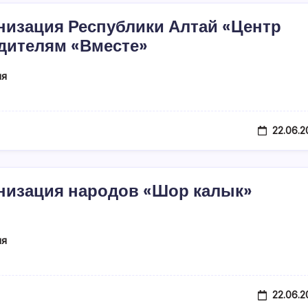
низация Республики Алтай «Центр
дителям «Вместе»
ия
22.06.2
низация народов «Шор калык»
ия
22.06.2