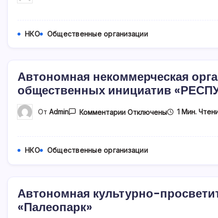
Записи
Автономная
Некоммерческая
Организация
«Алтайский
НКО
Общественные организации
Зодчий»
Автономная некоммерческая орга
общественных инициатив «РЕСП
К
1 Мин. Чтен
От
Admin
Комментарии
Отключены
Записи
Автономная
Некоммерческая
Организация
Агентство
НКО
Общественные организации
Поддержки
Общественных
Инициатив
«РЕСПУБЛИКА»
Автономная культурно-просветит
«Палеопарк»