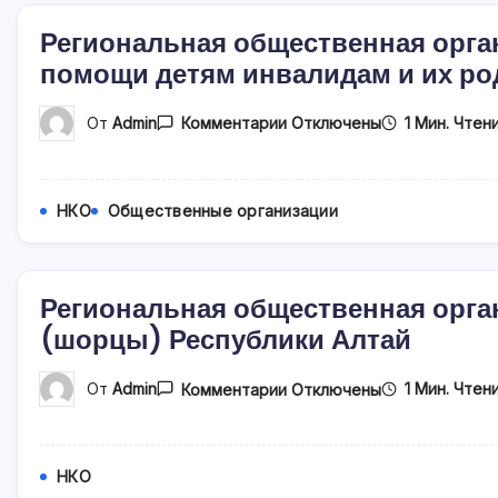
Отдельского
Казачьего
Региональная общественная орга
Общества
помощи детям инвалидам и их ро
«Сибирского
Войскового
Казачьего
К
Общества
1 Мин. Чтен
От
Admin
Комментарии
Отключены
Записи
Региональная
Общественная
Организация
Республики
НКО
Общественные организации
Алтай
«Центр
Помощи
Детям
Инвалидам
Региональная общественная орга
И
(шорцы) Республики Алтай
Их
Родителям
«Вместе»
К
1 Мин. Чтен
От
Admin
Комментарии
Отключены
Записи
Региональная
Общественная
Организация
Народов
НКО
«Шор