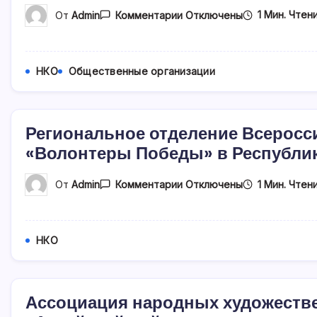
К
1 Мин. Чтен
От
Admin
Комментарии
Отключены
Записи
Автономная
Культурно-
Просветительская
Некоммерческая
НКО
Общественные организации
Организация
«Палеопарк»
Региональное отделение Всеросс
«Волонтеры Победы» в Республик
К
1 Мин. Чтен
От
Admin
Комментарии
Отключены
Записи
Региональное
Отделение
Всероссийского
Общественного
НКО
Движения
«Волонтеры
Победы»
В
Республике
Ассоциация народных художеств
Алтай