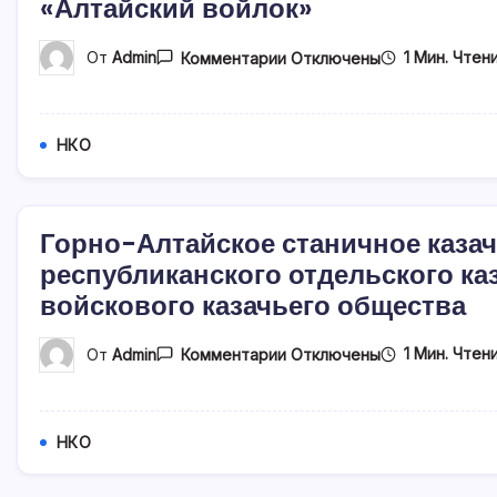
«Алтайский войлок»
К
1 Мин. Чтен
От
Admin
Комментарии
Отключены
Записи
Ассоциация
Народных
Художественных
Промыслов
НКО
Республики
Алтай
«Алтайский
Войлок»
Горно-Алтайское станичное каза
республиканского отдельского ка
войскового казачьего общества
К
1 Мин. Чтен
От
Admin
Комментарии
Отключены
Записи
Горно-
Алтайское
Станичное
Казачье
НКО
Общество
«Алтайского
Республиканского