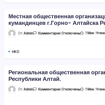
Калык»
(шорцы)
Республики
Алтай
Местная общественная организац
кумандинцев г.Горно- Алтайска Р
К
1 Мин. Чтен
От
Admin
Комментарии
Отключены
Записи
Местная
Общественная
Организация
Коренного
НКО
Малочисленного
Народа
Кумандинцев
Г.Горно-
Алтайска
Региональная общественная орга
Республики
Республики Алтай.
Алтай
«Аай»
(Деревня)
К
1 Мин. Чтен
От
Admin
Комментарии
Отключены
Записи
Региональная
Общественная
Организация