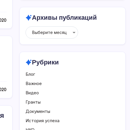
Архивы публикаций
020
Архивы
публикаций
Рубрики
Блог
Важное
020
Видео
Гранты
Документы
ия
История успеха
НКО