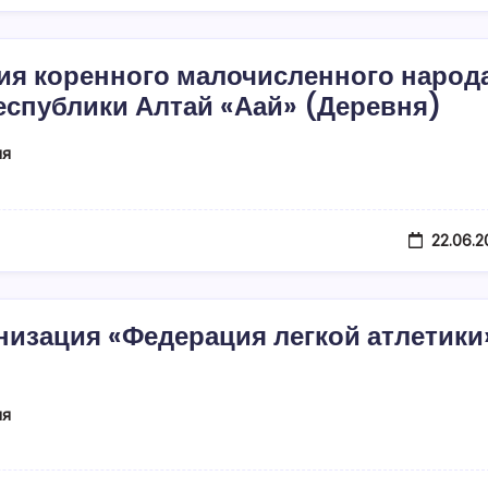
ия коренного малочисленного народ
еспублики Алтай «Аай» (Деревня)
ия
22.06.2
низация «Федерация легкой атлетики
ия