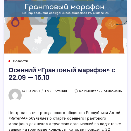
Новости
Осенний «Грантовый марафон» с
22.09 — 15.10
к
14.09.2021
1 мин. чтения
Комментарии
отключены
записи
Осенний
«Грантовый
марафон»
Центр развития гражданского общества Республики Алтай
с
«ИнтегРА» объявляет о старте осеннего Грантового
22.09
марафона для некоммерческих организаций по подготовке
—
заявок на грантовые конкурсы, который пройдет с 22
15.10