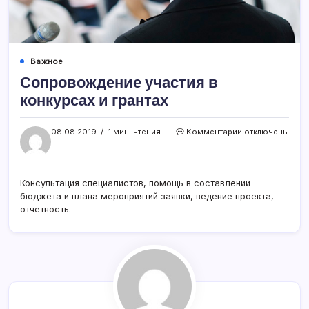
Важное
Сопровождение участия в
конкурсах и грантах
к
08.08.2019
1 мин. чтения
Комментарии
отключены
записи
Сопровождени
участия
в
Консультация специалистов, помощь в составлении
конкурсах
бюджета и плана мероприятий заявки, ведение проекта,
и
отчетность.
грантах