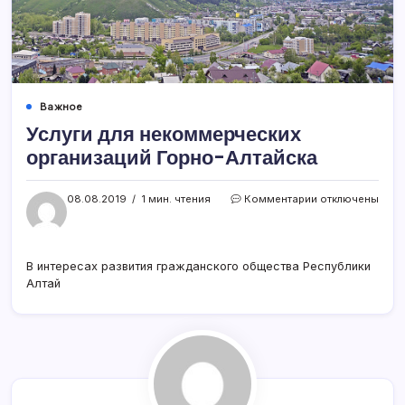
Важное
Услуги для некоммерческих
организаций Горно-Алтайска
к
08.08.2019
1 мин. чтения
Комментарии
отключены
записи
Услуги
для
некоммерчески
В интересах развития гражданского общества Республики
организаций
Алтай
Горно-
Алтайска