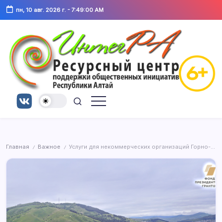
Перейти
организаций
общественных
пн, 10 авг. 2026 г.
-
7:49:00 AM
и
к
гражданских
инициатив
активистов
содержимому
г.
города
Горно-
Горно-
Алтайска
Алтайска
и
Республики
«ИнтегРА»
Алтай
Ресурсный
Ресурсный
Центр
центр
для
некоммерческих
поддержки
организаций
общественных
и
гражданских
инициатив
активистов
Главная
Важное
Услуги для некоммерческих организаций Горно-Алтайска
г.
/
/
города
Горно-
Горно-
Алтайска
Алтайска
и
Республики
«ИнтегРА»
Алтай